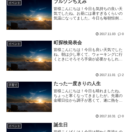
ブルゾンちえみ
イベント
皆様こんにちは！今日も気持ちの良い天
気でしたね。お昼には暑すぎるくらいの
気温になってました。今日も毎朝恒例の
ウォーキングに行くと、陸上競技場では
中学生が集まって何かの大会があったよ
うです。今日はブルゾンちえみがショッ
2017.11.03
0
ピングモールに来るという...
町探検発表会
イベント
皆様こんにちは！今日も良い天気でした
ね。朝は少し寒くて、ウォーキングに行
くときにそろそろ手袋が必要かもしれま
せん。今日は、長女の小学校で以前行っ
た「町探検」という、子供たちが小学校
の近所にある色々なお店の中から自分の
2017.11.01
2
興味のあるお店を決めて、...
たった一度きりの人生
子育て
皆様こんにちは！今日も晴れましたね。
ちょっと寒くなってきましたが。先週の
金曜日位から調子が悪くて、遂に熱を測
ったら３７度になりました。私は平熱が
低くて、通常３４度です（笑）なので、
３６度になると結構つらいんです。それ
2017.10.31
0
でも、恒例のウォーキング...
誕生日
イベント
皆様こんばんは！今日は朝から気持ちの