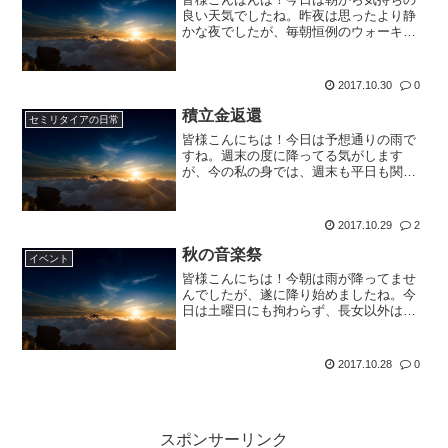
良い天気でしたね。昨夜は思ったより静
かな夜でしたが、毎朝恒例のウォーキン
グに行くと結構激しかったのかなぁ～っ
て、思ったりしました。いつもの道は、
落ち葉だらけ。コース脇にある池は氾濫
2017.10.30
0
して、沿道が浸水している...
積立金返還
セミリタイアの日常
皆様こんにちは！今日は予想通りの雨で
すね。週末の度に降ってる気がします
が、今の私の身では、週末も平日も関係
ないので、問題なしです（笑）最近、ハ
ロウィンというものが巷ではやっていま
すが、長男、次男の時は何もした記憶は
2017.10.29
2
ないのですが、行動派の長女...
秋の音楽祭
イベント
皆様こんにちは！今朝は雨が降ってませ
んでしたが、遂に降り始めましたね。今
日は土曜日にも拘わらず、長女以外は、
お仕事、学校、保育園。なので、恒例の
ウォーキングには、お留守番のできない
長女がついてきました。早々に、「だっ
2017.10.28
0
こ」「おんぶ」・・・。大...
スポンサーリンク