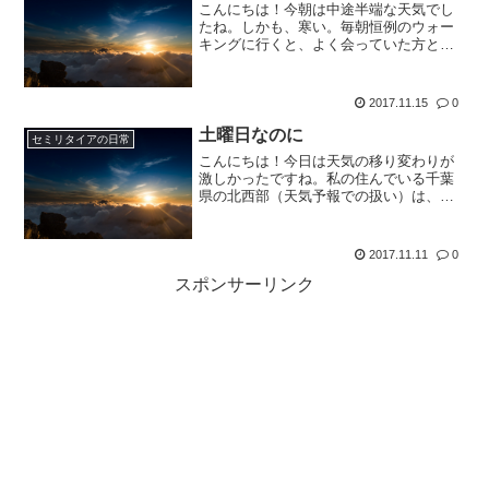
こんにちは！今朝は中途半端な天気でし
たね。しかも、寒い。毎朝恒例のウォー
キングに行くと、よく会っていた方と
も、会えない日々が増えてきました。私
は都合上今の時間からずらせない（すご
くずらすなら可能）のですが、普通の方
2017.11.15
0
は寒くなれば暖かくなるまで...
土曜日なのに
セミリタイアの日常
こんにちは！今日は天気の移り変わりが
激しかったですね。私の住んでいる千葉
県の北西部（天気予報での扱い）は、昨
日の予報では、朝雨の予報でした。今日
は、めずらしく、長男は部活で弓道をや
っていて、その新人戦ということで、お
2017.11.11
0
出かけ。次男は部活で卓球...
スポンサーリンク