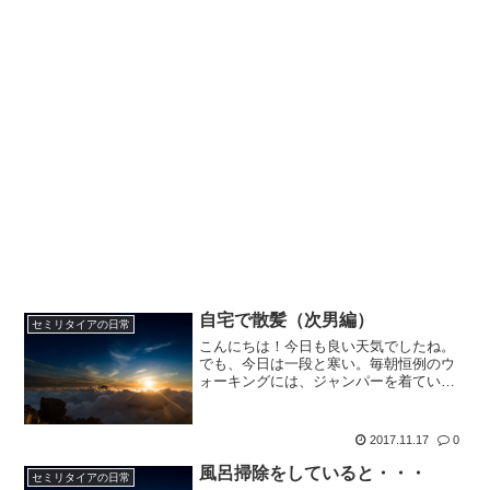
自宅で散髪（次男編）
セミリタイアの日常
こんにちは！今日も良い天気でしたね。
でも、今日は一段と寒い。毎朝恒例のウ
ォーキングには、ジャンパーを着ていく
ことになりました。ウォーキングも後半
になると暑くなってくるのですが、今日
はジャンパー着てても暖かいなぁ～位で
2017.11.17
0
したね。今日は、妻のパー...
風呂掃除をしていると・・・
セミリタイアの日常