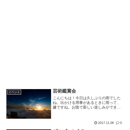
芸術鑑賞会
イベント
こんにちは！今日は久しぶりの雨でした
ね。出かける用事があるときに雨って、
嫌ですね。お陰で新しい楽しみができた
毎朝恒例のウォーキングは、お休みで
す。残念。以前記事に書いていたレンタ
ルサーバーでのブログ運用に今日から切
2017.11.08
0
り替えます。何故って、記事...