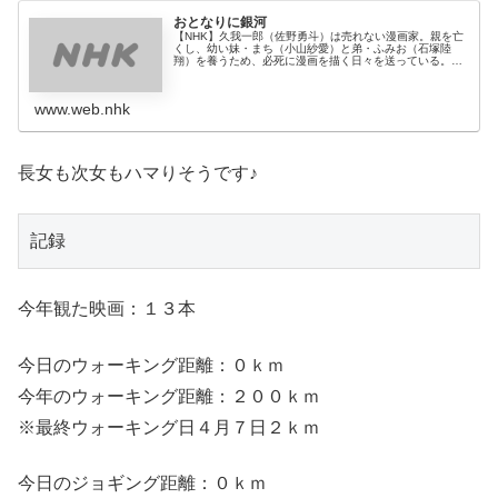
おとなりに銀河
【NHK】久我一郎（佐野勇斗）は売れない漫画家。親を亡
くし、幼い妹・まち（小山紗愛）と弟・ふみお（石塚陸
翔）を養うため、必死に漫画を描く日々を送っている。あ
る日、一郎の漫画に憧れてやってきた臨時のアシスタン
ト、五色しおり（八木莉可子）。彼女...
www.web.nhk
長女も次女もハマりそうです♪
記録
今年観た映画：１３本
今日のウォーキング距離：０ｋｍ
今年のウォーキング距離：２００ｋｍ
※最終ウォーキング日４月７日２ｋｍ
今日のジョギング距離：０ｋｍ