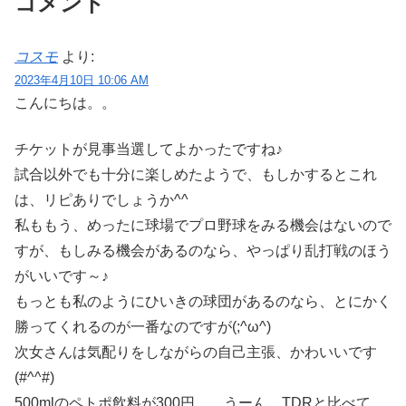
コメント
コスモ
より:
2023年4月10日 10:06 AM
こんにちは。。
チケットが見事当選してよかったですね♪
試合以外でも十分に楽しめたようで、もしかするとこれ
は、リピありでしょうか^^
私ももう、めったに球場でプロ野球をみる機会はないので
すが、もしみる機会があるのなら、やっぱり乱打戦のほう
がいいです～♪
もっとも私のようにひいきの球団があるのなら、とにかく
勝ってくれるのが一番なのですが(;^ω^)
次女さんは気配りをしながらの自己主張、かわいいです
(#^^#)
500mlのペトポ飲料が300円、、うーん、TDRと比べて、