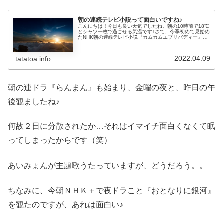
朝の連続テレビ小説って面白いですね♪
こんにちは！今日も良い天気でしたね。朝の10時前で18℃
とシャツ一枚で過ごせる気温です♪さて、今季初めて見始め
たNHK朝の連続テレビ小説『カムカムエブリバディー』を
昨夜一週間分、最終回まで鑑賞しました。初めて通してみ
たのですが、面白いですね...
2022.04.09
tatatoa.info
朝の連ドラ『らんまん』も始まり、金曜の夜と、昨日の午
後観ましたね♪
何故２日に分散されたか…それはイマイチ面白くなくて眠
ってしまったからです（笑）
あいみょんが主題歌うたっていますが、どうだろう。。
ちなみに、今朝ＮＨＫ＋で夜ドラこと『おとなりに銀河』
を観たのですが、あれは面白い♪