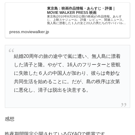
東京島：映画作品情報・あらすじ・評価｜
MOVIE WALKER PRESS 映画
東京島(2010年8月28日公開の映画)の作品情報。あらす
じ、上映スケジュール、評価・レビュー、関連ニュース。
無人島に漂着した１人の女と23人の男たちのサバイバル生
活を描いた、桐野夏生のベストセラー小説を映画化…
press.moviewalker.jp
結婚20周年の旅の途中で嵐に遭い、無人島に漂着
した清子と隆。やがて、16人のフリーターと密航
に失敗した６人の中国人が加わり、彼らは奇妙な
共同生活を始めることに。だが、島の秩序は次第
に悪化し、清子は脱出を決意する。
感想
昨夜期間限定公開されているGYAOで鑑賞です。