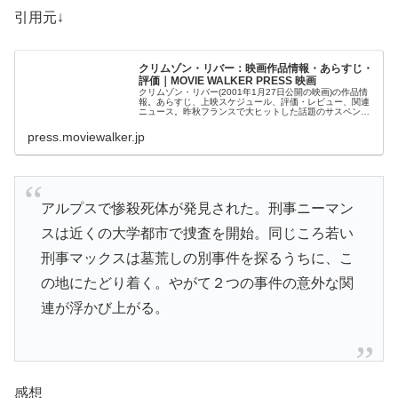
引用元↓
クリムゾン・リバー：映画作品情報・あらすじ・
評価｜MOVIE WALKER PRESS 映画
クリムゾン・リバー(2001年1月27日公開の映画)の作品情
報。あらすじ、上映スケジュール、評価・レビュー、関連
ニュース。昨秋フランスで大ヒットした話題のサスペン
ス。ベストセラー小説をもとに猟奇殺人を追う刑事たちの
奔走を描…
press.moviewalker.jp
アルプスで惨殺死体が発見された。刑事ニーマン
スは近くの大学都市で捜査を開始。同じころ若い
刑事マックスは墓荒しの別事件を探るうちに、こ
の地にたどり着く。やがて２つの事件の意外な関
連が浮かび上がる。
感想