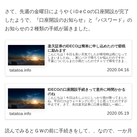
さて、先週の金曜日にようやくiＤeＣoの口座開設が完了
したようで、『口座開設のお知らせ』と『パスワード』の
お知らせの２種類の手紙が届きました。
楽天証券のIDECOは簡単に申し込めたので節税
に励みます
こんにちは！今日も良い天気でしたが帰宅時は雨になって
しまいましたね。。家にバスで帰ろうか悩んだのですが、
千葉についたらまだ小雨だったのでチャリで帰宅できまし
た。今日の通勤風景はというと、確実に減ってきていて、
東京駅まで満席になることはありま...
2020.04.16
tatatoa.info
IDECOの口座開設手続きって意外に時間かかる
のね
こんにちは！今日は久しぶりにしっかり雨が降ってました
ね。平日だけはウォーキングに行こうと思ってたのですが
中止です。さて、先日楽天証券に口座を開設し一緒に
IDECOの口座も申し込みました。すると１週間くらいで申
請書類たちがやってきたので、早々...
2020.05.19
tatatoa.info
読んでみるとＧＷの前に手続きをして、、なので、一か月