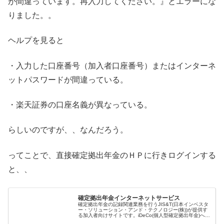
が間違っています。再入力してください。』とエラーにな
りました。。
ヘルプを見ると
・入力した口座番号（加入者口座番号）またはインターネ
ットパスワードが間違っている。
・楽天証券の口座名義が異なっている。
らしいのですが、、なんだろう。
ってことで、直接確定拠出年金のＨＰに行きログインする
と、、
確定拠出年金インターネットサービス
確定拠出年金の記録関連業務を行うJIS&T(日本インベスタ
ー・ソリューション・アンド・テクノロジー(株))が提供す
る加入者向けサイトです。iDeCo(個人型確定拠出年金)への
新規加入や移換手続きは、「iDeCo(個人型確定拠出年金)ポ