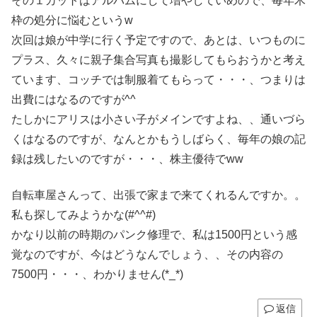
その１カットはアルバムにして増やしていめので、毎年木
枠の処分に悩むというw
次回は娘が中学に行く予定ですので、あとは、いつものに
プラス、久々に親子集合写真も撮影してもらおうかと考え
ています、コッチでは制服着てもらって・・・、つまりは
出費にはなるのですが^^
たしかにアリスは小さい子がメインですよね、、通いづら
くはなるのですが、なんとかもうしばらく、毎年の娘の記
録は残したいのですが・・・、株主優待でww
自転車屋さんって、出張で家まで来てくれるんですか。。
私も探してみようかな(#^^#)
かなり以前の時期のパンク修理で、私は1500円という感
覚なのですが、今はどうなんでしょう、、その内容の
7500円・・・、わかりません(*_*)
返信