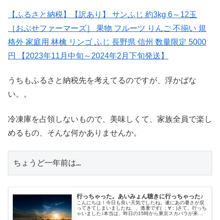
【ふるさと納税】【訳あり】 サンふじ 約3kg 6～12玉
［おぶせファーマーズ］ 果物 フルーツ りんご 不揃い 規
格外 家庭用 林檎 リンゴ ふじ 長野県 信州 数量限定 5000
円 【2023年11月中旬～2024年2月下旬発送】
うちもふるさと納税先を考えてるのですが、浮かばな
い。。
冷凍庫を占領しないもので、美味しくて、家族全員で楽し
めるもの、そんな何かありませんか。
ちょうど一年前は…
行っちゃった。あいみょん聴きに行っちゃった♪
こんにちは！今日も良い天気でしたね。遂にあの暑さが戻
ってきてしまいましたね、、激暑です( ；∀；)さて、行っち
ゃいました♪本当は、昨日の15時から東京スカパラが来る
と言うので、妻が行きたがっていたのですが、空模様が怪