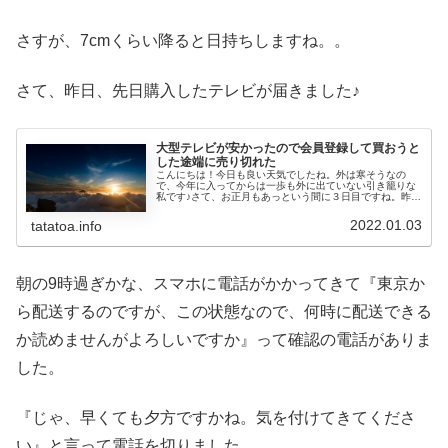
さすが、7cmくらい降ると日持ちしますね。。
さて、昨日、先日購入したテレビが届きました♪
大型テレビが安かったので会員登録して買おうと
した途端に売り切れた
こんにちは！今日も良い天気でしたね。外は寒そうなの
で、今年に入ってからは一歩も外に出ていない引き籠りな
私です♪さて、お正月もあっという間に３日目ですね。昨日
は新聞に入っていたチラシを眺めていると、前々から欲し
いと思っていた大型テレビがこなれ...
2022.01.03
tatatoa.info
朝の9時過ぎかな、スマホに電話がかかってきて『東京か
ら配送するのですが、この状態なので、何時に配送できる
か読めませんがよろしいですか』って確認の電話がありま
した。
『じゃ、早くても夕方ですかね。気を付けてきてくださ
い』と言って電話を切りました。