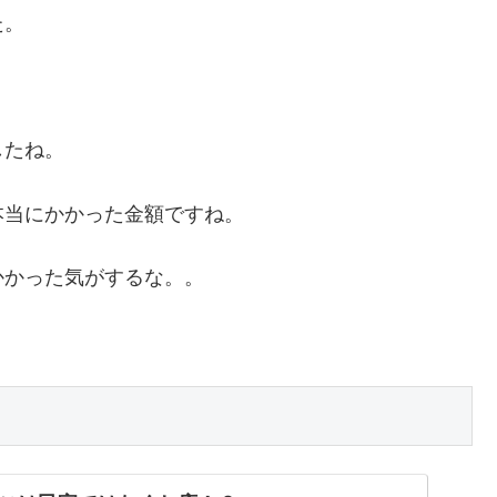
た。
）
したね。
本当にかかった金額ですね。
かかった気がするな。。