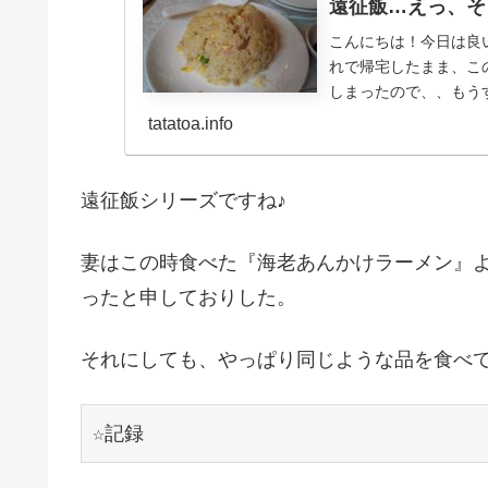
遠征飯…えっ、そ
こんにちは！今日は良
れで帰宅したまま、こ
しまったので、、もう
月の２９日の日曜日。長.
tatatoa.info
遠征飯シリーズですね♪
妻はこの時食べた『海老あんかけラーメン』
ったと申しておりした。
それにしても、やっぱり同じような品を食べ
☆記録