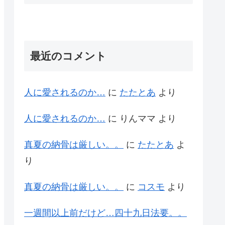
最近のコメント
人に愛されるのか…
に
たたとあ
より
人に愛されるのか…
に
りんママ
より
真夏の納骨は厳しい。。
に
たたとあ
よ
り
真夏の納骨は厳しい。。
に
コスモ
より
一週間以上前だけど…四十九日法要。。