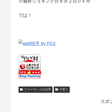
※最終ジョギング日８月２日０ｋｍ
では！
フリーランスの日常
子育て
スポ