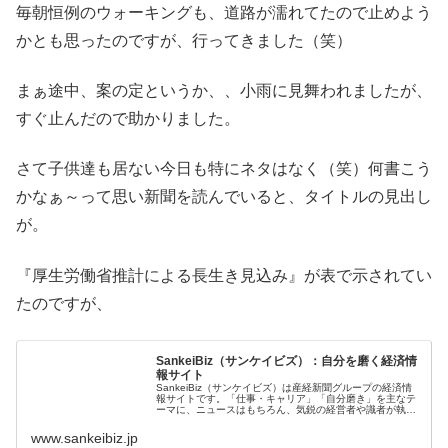
毎朝恒例のウォーキングも、道路が濡れてたので止めよう
かとも思ったのですが、行ってきました（笑）
まぁ途中、案の定というか、、小雨に見舞われましたが、
すぐ止んだので助かりました。
さて子供達も居ない今日も特にネタはなく（笑）何書こう
かなぁ～って思い新聞を読んでいると、タイトルの見出し
が。
『厚生労働省推計による長生き見込み』が表で示されてい
たのですが、
SankeiBiz（サンケイビズ）：自分を磨く経済情
報サイト
SankeiBiz（サンケイビズ）は産経新聞グループの経済情
報サイトです。「仕事・キャリア」「自分磨き」を主なテ
ーマに、ニュースはもちろん、気鋭の経営者や識者が執筆
する連載・コラムなどビジネスパーソンの知的好奇心を満
たすコンテンツをご覧くだ...
www.sankeibiz.jp