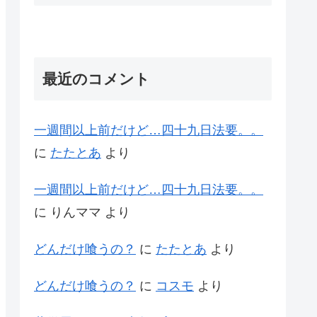
最近のコメント
一週間以上前だけど…四十九日法要。。
に
たたとあ
より
一週間以上前だけど…四十九日法要。。
に
りんママ
より
どんだけ喰うの？
に
たたとあ
より
どんだけ喰うの？
に
コスモ
より