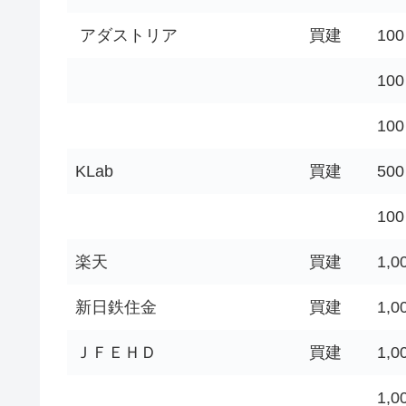
アダストリア
買建
100
100
100
KLab
買建
500
100
楽天
買建
1,0
新日鉄住金
買建
1,0
ＪＦＥＨＤ
買建
1,0
1,0