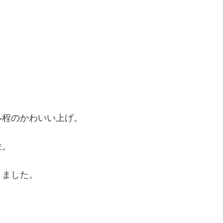
ル程のかわいい上げ。
位。
りました。