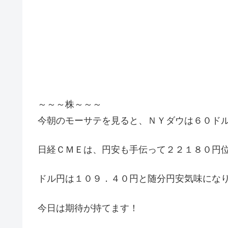
～～～株～～～
今朝のモーサテを見ると、ＮＹダウは６０ド
日経ＣＭＥは、円安も手伝って２２１８０円
ドル円は１０９．４０円と随分円安気味にな
今日は期待が持てます！