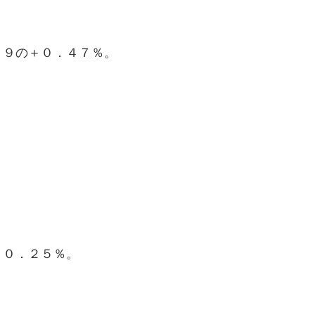
２９の＋０．４７％。
＋０．２５％。