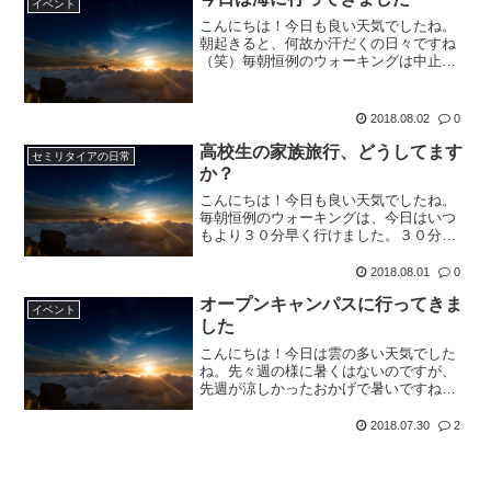
イベント
こんにちは！今日も良い天気でしたね。
朝起きると、何故か汗だくの日々ですね
（笑）毎朝恒例のウォーキングは中止で
す。今日は、妻のパートがお休みのた
め、次女も保育園お休み。長女も体調整
える名目でバスケお休み（笑）家にいて
2018.08.02
0
も暑いだけなので（笑）、妻...
高校生の家族旅行、どうしてます
セミリタイアの日常
か？
こんにちは！今日も良い天気でしたね。
毎朝恒例のウォーキングは、今日はいつ
もより３０分早く行けました。３０分早
いとやはり涼しい。涼しいって言っても
暑いですけどね(-_-;)ちなみに今日は２ｋ
2018.08.01
0
ｍを１９分ペースなので、結構早いです
オープンキャンパスに行ってきま
ね。さて、我が家...
イベント
した
こんにちは！今日は雲の多い天気でした
ね。先々週の様に暑くはないのですが、
先週が涼しかったおかげで暑いですね
（笑）毎朝恒例のウォーキングも２日ぶ
りに行ってきました。セミがガンガン鳴
2018.07.30
2
いていますね。今日は、それほど暑くな
かったので２ｋｍを１９分ペ...