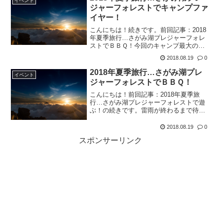
イベント
持参した花火をする時間です...
ジャーフォレストでキャンプファ
イヤー！
こんにちは！続きです。前回記事：2018
年夏季旅行…さがみ湖プレジャーフォレ
ストでＢＢＱ！今回のキャンプ最大のお
楽しみといえば、、そう、、キャンプフ
2018.08.19
0
ァイヤー♪今年は、夕方の雷もあり、開催
が危ぶまれたそうですが、、スタッフの
2018年夏季旅行…さがみ湖プレ
イベント
方もわかっています...
ジャーフォレストでＢＢＱ！
こんにちは！前回記事：2018年夏季旅
行…さがみ湖プレジャーフォレストで遊
ぶ！の続きです。雷雨が終わるまで待っ
ていると…１６時近い時間になってしま
いました。なので、前回のキャンプの反
2018.08.19
0
省（夕食のＢＢＱに手こずりキャンプフ
スポンサーリンク
ァイヤーできず）を基に...