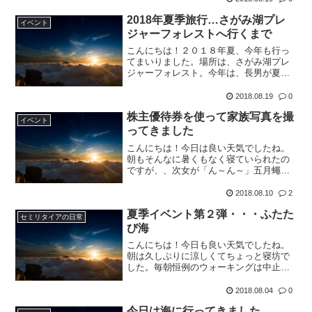
（笑）いつも通り、駐車料金払って、パ
2018年夏季旅行…さがみ湖プレ
ノラマロッジへ向かいます。...
イベント
ジャーフォレストへ行くまで
こんにちは！２０１８年夏、今年も行っ
てまいりました。場所は、さがみ湖プレ
ジャーフォレスト。今年は、長男が夏季
旅行から初抜けしました。家族５人での
旅行です。今年も！？帰省ラッシュと重
2018.08.19
0
なってしまい、本来は中央道相模湖東Ｉ
株主優待券を使って家族写真を撮
Ｃまで高速で行くのですが...
イベント
ってきました
こんにちは！今日は良い天気でしたね。
朝もそんなに暑くもなく寝ていられたの
ですが、、次女が「ん～ん～」五月蠅く
て起きました（笑）なので、毎朝恒例の
ウォーキングは、いつもより３０分位早
2018.08.10
2
く行きました。近所の高校生が朝練やっ
夏季イベント第２弾・・・ふたた
てますねって、、何時に家...
セミリタイアの日常
び海
こんにちは！今日も良い天気でしたね。
朝は久しぶりに涼しくてちょっと寝坊で
した。毎朝恒例のウォーキングは中止で
す。。さぼり癖がついたか（笑）そうい
うわけではありませんが、今日も妻のパ
2018.08.04
0
ートがお休みで、かつ、長女のバスケも
今日は海に行ってきました
お休みだったので、再び海...