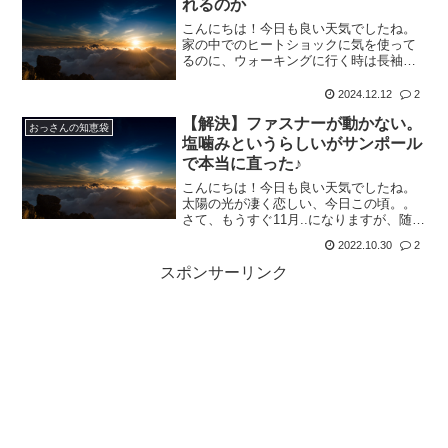
れるのか
こんにちは！今日も良い天気でしたね。
家の中でのヒートショックに気を使って
るのに、ウォーキングに行く時は長袖シ
ャツにウインドブレーカーだけの私で
す。。寒い。。こちら11月23日に下書き
2024.12.12
2
した記事ですが、タイミングが良いので
【解決】ファスナーが動かない。
公開です♪さて、我が家...
おっさんの知恵袋
塩噛みというらしいがサンポール
で本当に直った♪
こんにちは！今日も良い天気でしたね。
太陽の光が凄く恋しい、今日この頃。。
さて、もうすぐ11月..になりますが、随分
寒くなりましたね。10月20日過ぎ頃から
2022.10.30
2
朝のウォーキング時にはウインドブレー
カーが必須となりました。余りにも寒い
スポンサーリンク
ので、ウインド...