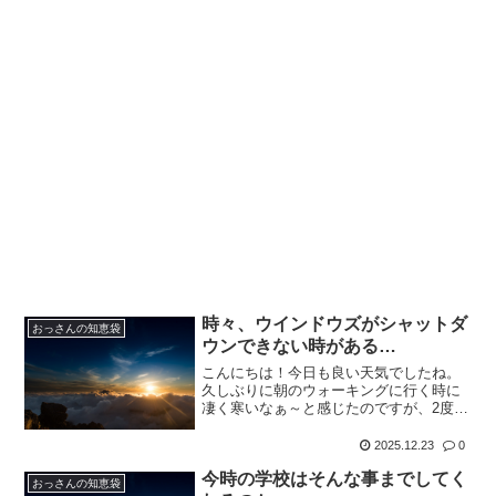
時々、ウインドウズがシャットダ
おっさんの知恵袋
ウンできない時がある…
こんにちは！今日も良い天気でしたね。
久しぶりに朝のウォーキングに行く時に
凄く寒いなぁ～と感じたのですが、2度で
した( ；∀；)さて、ここ最近、私の使って
るPC、ウインドウズ１１なのですが、シ
2025.12.23
0
ャットダウンができない時があるので
今時の学校はそんな事までしてく
す。。電源つけて...
おっさんの知恵袋