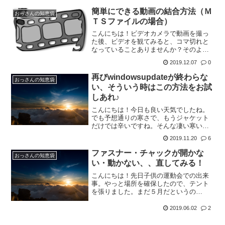
のに、、操作ミスして保存＼(◎o◎)／！
簡単にできる動画の結合方法（Ｍ
やばい、、タイムスタ...
おっさんの知恵袋
ＴＳファイルの場合）
こんにちは！ビデオカメラで動画を撮っ
た後、ビデオを観てみると、コマ切れと
なっていることありませんか？そのよう
な時に、ファイルを結合する方法がある
2019.12.07
0
んです！しかも、ソフトは要りません。
パソコンさえあれば結合できちゃうんで
再びwindowsupdateが終わらな
おっさんの知恵袋
す！まずは、結合したいＭ...
い、そういう時はこの方法をお試
しあれ♪
こんにちは！今日も良い天気でしたね。
でも予想通りの寒さで、もうジャケット
だけでは辛いですね。そんな凄い寒いの
に電車に乗ると冷房、、あれ地獄なんで
2019.11.20
6
すけど。。今日は水曜お酒の日なので、
ストック記事で行きます♪さて、先日会社
ファスナー・チャックが開かな
おっさんの知恵袋
のPCを起動すると、再...
い・動かない、、直してみる！
こんにちは！先日子供の運動会での出来
事。やっと場所を確保したので、テント
を張りました。まだ５月だというの
に、、暑い。。なので、全面開放して涼
しくしよう！って思ったその時です。チ
2019.06.02
2
ャックが動かない。。なんか白いの付い
てるし、、これ嫌な予感。そう...