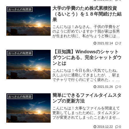
議な現象に遭遇しました。例えば、『あ
い』って入力してスペースなり変換キー
大学の学費のため株式累積投資
おっさんの知恵袋
で漢字変換を...
（るいとう）を１８年間続けた結
果
こんにちは！みなさん、子供の学費をど
のように貯めていますか？我が家は長男
が生まれた頃に、私がちょうど株にはま
っていて、その頃に知った『株式累積投
2021.02.14
2
資』（るいとう）と呼ばれるもので、毎
月１万円づつの積立をして参りました。
【豆知識】Windowsのシャット
おっさんの知恵袋
そして遂に長男も１８歳と...
ダウンにある、完全シャットダウ
ンとは
こんにちは！今日も良い天気でしたね。
久しぶりに通勤してきましたが、、駅ま
でチャリで行くのにすごく疲れた。。ち
ょっとテレワーク続いただけでこれと
2021.01.26
0
は、、体力の低下が激しい。。さて、先
日ボスと話していると、ノートPCで変な
簡単にできるファイルタイムスタ
おっさんの知恵袋
挙動があった時は『完全シ...
ンプの更新方法
こんにちは！大事なファイルを間違えて
更新してしまったために、タイムスタン
プが変更されてしまったことありません
か！？私はあります（笑）他人の出力し
たファイルを閲覧だけ…のつもりだった
2019.12.22
0