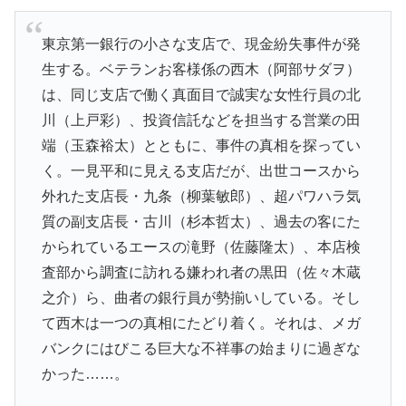
東京第一銀行の小さな支店で、現金紛失事件が発
生する。ベテランお客様係の西木（阿部サダヲ）
は、同じ支店で働く真面目で誠実な女性行員の北
川（上戸彩）、投資信託などを担当する営業の田
端（玉森裕太）とともに、事件の真相を探ってい
く。一見平和に見える支店だが、出世コースから
外れた支店長・九条（柳葉敏郎）、超パワハラ気
質の副支店長・古川（杉本哲太）、過去の客にた
かられているエースの滝野（佐藤隆太）、本店検
査部から調査に訪れる嫌われ者の黒田（佐々木蔵
之介）ら、曲者の銀行員が勢揃いしている。そし
て西木は一つの真相にたどり着く。それは、メガ
バンクにはびこる巨大な不祥事の始まりに過ぎな
かった……。