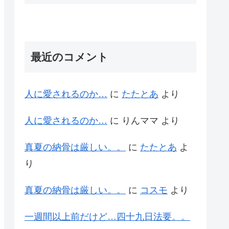
最近のコメント
人に愛されるのか…
に
たたとあ
より
人に愛されるのか…
に
りんママ
より
真夏の納骨は厳しい。。
に
たたとあ
よ
り
真夏の納骨は厳しい。。
に
コスモ
より
一週間以上前だけど…四十九日法要。。