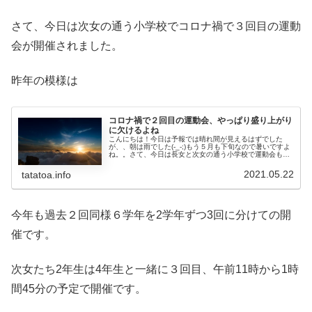
さて、今日は次女の通う小学校でコロナ禍で３回目の運動
会が開催されました。
昨年の模様は
コロナ禍で２回目の運動会、やっぱり盛り上がり
に欠けるよね
こんにちは！今日は予報では晴れ間が見えるはずでした
が、、朝は雨でした(-_-;)もう５月も下旬なので暑いですよ
ね。。さて、今日は長女と次女の通う小学校で運動会もど
きが開催されました。通常この時期に私の住んでる地域で
は小学校の運動会が開催され...
2021.05.22
tatatoa.info
今年も過去２回同様６学年を2学年ずつ3回に分けての開
催です。
次女たち2年生は4年生と一緒に３回目、午前11時から1時
間45分の予定で開催です。