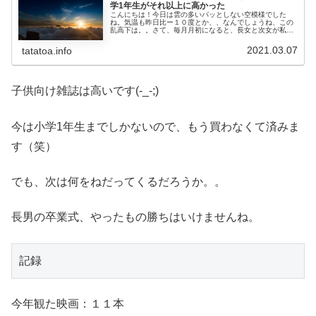
学1年生がそれ以上に高かった
こんにちは！今日は雲の多いパッとしない空模様でした
ね。気温も昨日比ー１０度とか、、なんでしょうね、この
乱高下は。。さて、毎月月初になると、長女と次女が私の
ところにやってきて、『５のつく日だからちゃお買ってね
♪』と言って去っていきます（笑）小...
2021.03.07
tatatoa.info
子供向け雑誌は高いです(-_-;)
今は小学1年生までしかないので、もう買わなくて済みま
す（笑）
でも、次は何をねだってくるだろうか。。
長男の卒業式、やったもの勝ちはいけませんね。
記録
今年観た映画：１１本