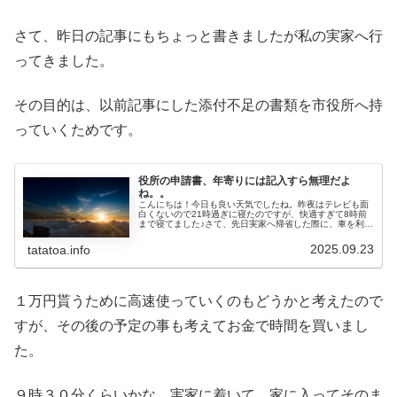
さて、昨日の記事にもちょっと書きましたが私の実家へ行
ってきました。
その目的は、以前記事にした添付不足の書類を市役所へ持
っていくためです。
役所の申請書、年寄りには記入すら無理だよ
ね。。
こんにちは！今日も良い天気でしたね。昨夜はテレビも面
白くないので21時過ぎに寝たのですが、快適すぎて8時前
まで寝てました♪さて、先日実家へ帰省した際に、車を利用
しての買い物の他に、届いた郵便の内容確認を依頼されま
した。で、その中のひとつに市...
2025.09.23
tatatoa.info
１万円貰うために高速使っていくのもどうかと考えたので
すが、その後の予定の事も考えてお金で時間を買いまし
た。
９時３０分くらいかな、実家に着いて、家に入ってそのま