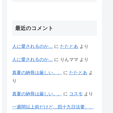
最近のコメント
人に愛されるのか…
に
たたとあ
より
人に愛されるのか…
に
りんママ
より
真夏の納骨は厳しい。。
に
たたとあ
よ
り
真夏の納骨は厳しい。。
に
コスモ
より
一週間以上前だけど…四十九日法要。。