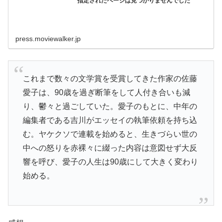
指定されたページは見つかりませんでした
press.moviewalker.jp
これまで数々の⽂学賞を受賞してきた作家の佐藤
愛⼦は、90歳を過ぎ断筆をして⼈付き合いも減
り、鬱々と過ごしていた。愛子のもとに、中年の
編集者である吉川がエッセイの執筆依頼を持ち込
む。ヤケクソで連載を始めると、生きづらい世の
中への怒りを⾚裸々に綴った内容は意図せず大反
響を呼び、愛⼦の⼈⽣は90歳にして⼤きく変わり
始める。