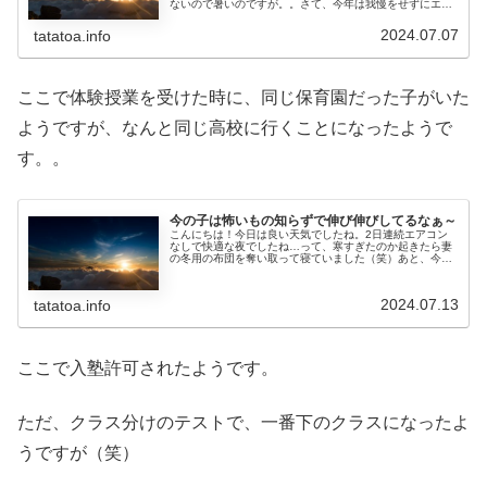
ないので暑いのですが。。さて、今年は我慢をせずにエア
コンを利用することにしました。そこで気になるのは電気
代。。我が家は東京電力と契約し...
2024.07.07
tatatoa.info
ここで体験授業を受けた時に、同じ保育園だった子がいた
ようですが、なんと同じ高校に行くことになったようで
す。。
今の子は怖いもの知らずで伸び伸びしてるなぁ～
こんにちは！今日は良い天気でしたね。2日連続エアコン
なしで快適な夜でしたね…って、寒すぎたのか起きたら妻
の冬用の布団を奪い取って寝ていました（笑）あと、今日
から長女と次女は夏休みです(-_-;)さて、今日は長女が9年
間頑張ってきたバスケの最...
2024.07.13
tatatoa.info
ここで入塾許可されたようです。
ただ、クラス分けのテストで、一番下のクラスになったよ
うですが（笑）