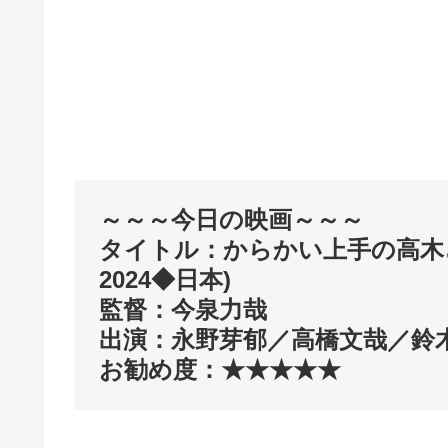
～～～今日の映画～～～
タイトル：からかい上手の高木
2024◆日本)
監督：今泉力哉
出演：永野芽郁／高橋文哉／鈴
お勧め度：★★★★★