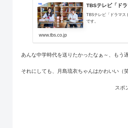
TBSテレビ「ド
TBSテレビ「ドラマ
です。
www.tbs.co.jp
あんな中学時代を送りたかったなぁ～、もう
それにしても、月島琉衣ちゃんはかわいい（
スポ