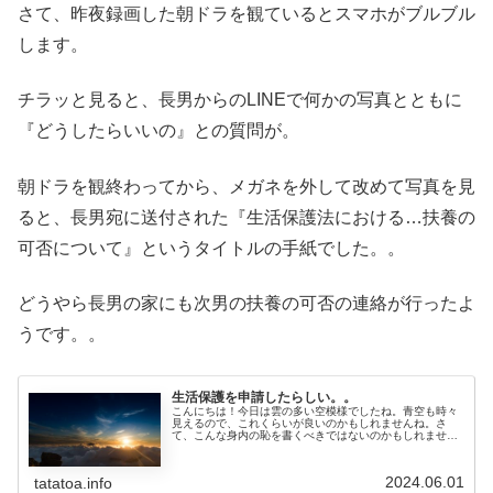
さて、昨夜録画した朝ドラを観ているとスマホがブルブル
します。
チラッと見ると、長男からのLINEで何かの写真とともに
『どうしたらいいの』との質問が。
朝ドラを観終わってから、メガネを外して改めて写真を見
ると、長男宛に送付された『生活保護法における…扶養の
可否について』というタイトルの手紙でした。。
どうやら長男の家にも次男の扶養の可否の連絡が行ったよ
うです。。
生活保護を申請したらしい。。
こんにちは！今日は雲の多い空模様でしたね。青空も時々
見えるので、これくらいが良いのかもしれませんね。さ
て、こんな身内の恥を書くべきではないのかもしれません
が、その時の私の気持ちを記録したいので書くことにしま
す。昨日の記事にも書きましたが、木...
2024.06.01
tatatoa.info