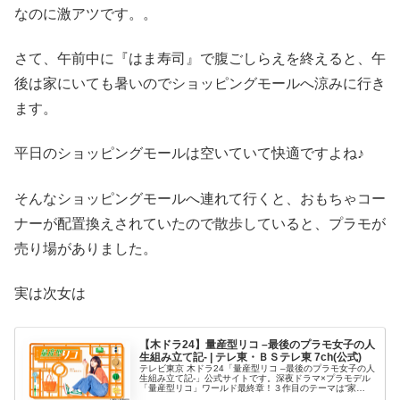
なのに激アツです。。
さて、午前中に『はま寿司』で腹ごしらえを終えると、午
後は家にいても暑いのでショッピングモールへ涼みに行き
ます。
平日のショッピングモールは空いていて快適ですよね♪
そんなショッピングモールへ連れて行くと、おもちゃコー
ナーが配置換えされていたので散歩していると、プラモが
売り場がありました。
実は次女は
【木ドラ24】量産型リコ –最後のプラモ女子の人
生組み立て記- | テレ東・ＢＳテレ東 7ch(公式)
テレビ東京 木ドラ24「量産型リコ –最後のプラモ女子の人
生組み立て記-」公式サイトです。深夜ドラマ×プラモデル
「量産型リコ」ワールド最終章！３作目のテーマは“家
族”！リコと小向家のひと夏を描くホビー・ヒューマンドラ