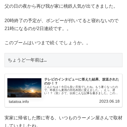
父の日の夜から再び我が家に桃鉄人気が出てきました。
20時終了の予定が、ボンビーが付いてると寝れないので
21時になるのが2日連続です。。
このブームはいつまで続くでしょうか。。
ちょうど一年前は…
テレビのインタビューに答えた結果、放送された
のか！？
こんにちは！今日も良い天気でしたね。もう暑くなったの
で、昨夜から夏用の羽毛布団に変えました。。えっ、遅
い！？（笑）さて、以前こんな記事を書きました。この中
の行った場所でテレビの取材が行われていて、インタビュ
ーに答えたと。。で、その番組は何か...
2023.06.18
tatatoa.info
実家に帰省した際に寄る、いつものラーメン屋さんで取材
していましたね。