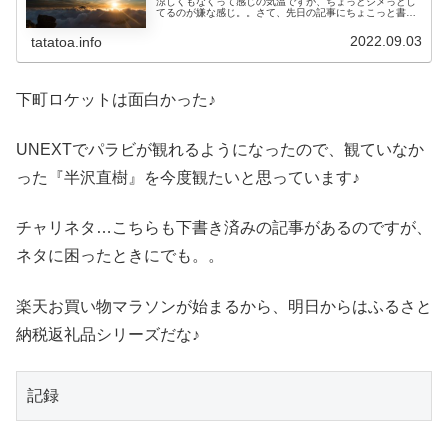
涼しくもなくって感じの気温ですが、ちょっとジメっとし
てるのが嫌な感じ。。さて、先日の記事にちょこっと書き
ましたが『下町ロケット』を昨夜全話観終わりました♪いや
ぁ～、面白ですね♪次はどんな話...
2022.09.03
tatatoa.info
下町ロケットは面白かった♪
UNEXTでパラビが観れるようになったので、観ていなか
った『半沢直樹』を今度観たいと思っています♪
チャリネタ…こちらも下書き済みの記事があるのですが、
ネタに困ったときにでも。。
楽天お買い物マラソンが始まるから、明日からはふるさと
納税返礼品シリーズだな♪
記録