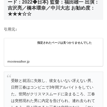
ード：2022◆日本) 監督：福田雄一 出演：
吉沢亮／橋本環奈／中川大志 お勧め度：
★★★☆☆
引用元↓
指定されたページは見つかりませんでした
moviewalker.jp
受験と就活に失敗し、彼女もいない冴えない男、
日野三春はコンビニで3年間アルバイトをしてい
た。世間がクリスマスムードに染まるころ、三春
は突然現れた男に内定を告げられ、連れ去られて