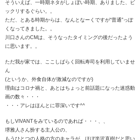
そういえば、一時期ネタがしょぼい時期、ありました、ビ
ックリするぐらい。。
ただ、とある時期からは、なんとなーくですが“普通”っぽ
くなってきました。。
川口さんのCMは、そうなったタイミングの後だったよう
に思います。。
ただ我が家では、ここしばらく回転寿司を利用していませ
ん
(というか、外食自体が激減なのですが)
理由はコロナ禍と、あとはちょっと前話題になった迷惑動
画の数々・・・
・・・アレはほんとに罪深いです^^
もしVIVANTをみているのであれば・・・、、
堺雅人さん扮する主人公の、
もうひとつの人格の方のキャラが、ほぼ半沢直樹だと思い