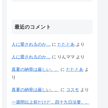
最近のコメント
人に愛されるのか…
に
たたとあ
より
人に愛されるのか…
に
りんママ
より
真夏の納骨は厳しい。。
に
たたとあ
よ
り
真夏の納骨は厳しい。。
に
コスモ
より
一週間以上前だけど…四十九日法要。。