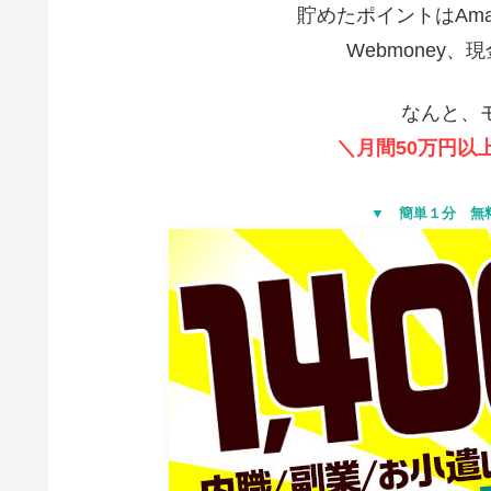
貯めたポイントはAmaz
Webmoney
なんと、
＼月間50万円以
▼ 簡単１分 無