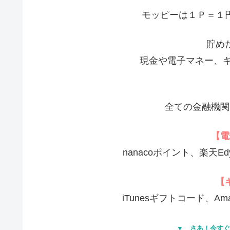
モッピーは１Ｐ＝１
貯め
現金や電子マネー、ギ
全ての金融機関
【電
nanacoポイント、楽天Ed
【
iTunesギフトコード、A
▼ さあ！今すぐ