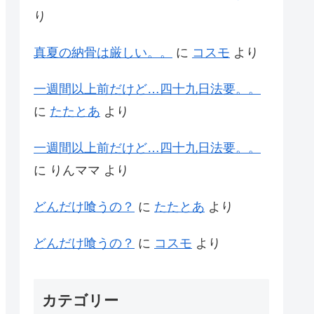
り
真夏の納骨は厳しい。。
に
コスモ
より
一週間以上前だけど…四十九日法要。。
に
たたとあ
より
一週間以上前だけど…四十九日法要。。
に
りんママ
より
どんだけ喰うの？
に
たたとあ
より
どんだけ喰うの？
に
コスモ
より
カテゴリー