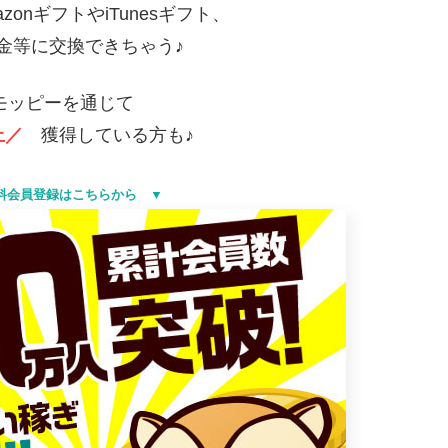
onギフトやiTunesギフト、
、現金等に交換できちゃう♪
モッピーを通じて
上／
獲得している方も♪
料会員登録はこちらから ▼