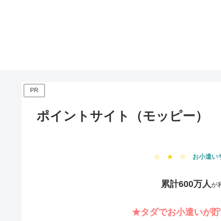
PR
ポイントサイト（モッピー）
☆ ★ ☆
お小遣い
累計600万人
が
★タダでお小遣いが貯