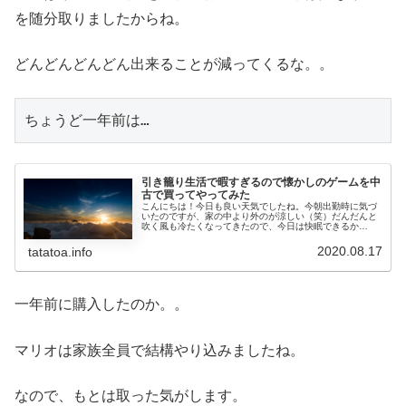
を随分取りましたからね。
どんどんどんどん出来ることが減ってくるな。。
ちょうど一年前は…
引き籠り生活で暇すぎるので懐かしのゲームを中
古で買ってやってみた
こんにちは！今日も良い天気でしたね。今朝出勤時に気づ
いたのですが、家の中より外のが涼しい（笑）だんだんと
吹く風も冷たくなってきたので、今日は快眠できるか
な！？さて、先週の土曜日、暑かったので家にいると蒸し
あがってしまうのでお出かけです。今回...
2020.08.17
tatatoa.info
一年前に購入したのか。。
マリオは家族全員で結構やり込みましたね。
なので、もとは取った気がします。