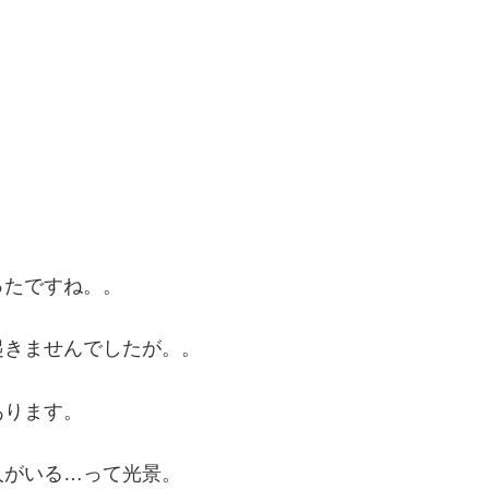
ったですね。。
起きませんでしたが。。
あります。
人がいる…って光景。