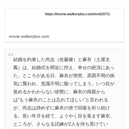
https://movie.walkerplus.com/mv62071/
movie.walkerplus.com
結婚を約束した尚志（佐藤健）と麻衣（土屋太
鳳）は、結婚式を間近に控え、幸せの絶頂にあっ
た。ところがある日、麻衣が突然、原因不明の病
気に襲われ、意識不明に陥ってしまう。いつ目が
覚めるかわからない状態に、麻衣の両親から
は“もう麻衣のことは忘れてほしい”と言われる
が、尚志は諦めずに麻衣の傍で回復を祈り続け
る。長い年月を経て、ようやく目を覚ます麻衣、
ところが、さらなる試練が2人を待ち受けてい