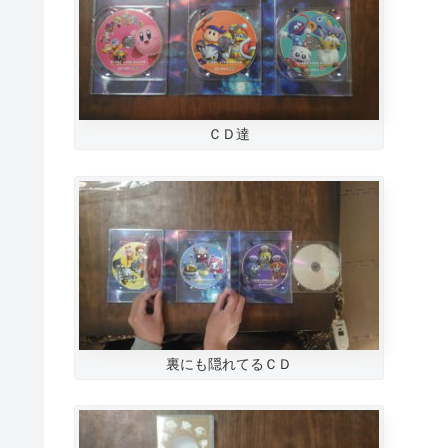
ＣＤ達
裏にも隠れてるＣＤ