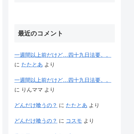
最近のコメント
一週間以上前だけど…四十九日法要。。
に
たたとあ
より
一週間以上前だけど…四十九日法要。。
に
りんママ
より
どんだけ喰うの？
に
たたとあ
より
どんだけ喰うの？
に
コスモ
より