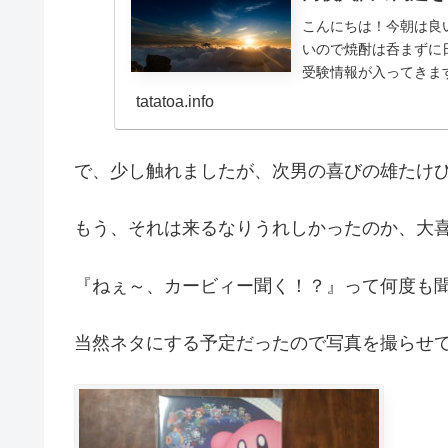
こんにちは！今朝は良
いので焼酎は呑まずに
受験情報が入ってきま
の点数みたい（笑））な点
tatatoa.info
で、少し触れましたが、次男の喜びの雄たけ
もう、それは来るなりうれしかったのか、大
『ねぇ～、カービィー聞く！？』って何度も
当然ネタにする予定だったので写真を撮らせ