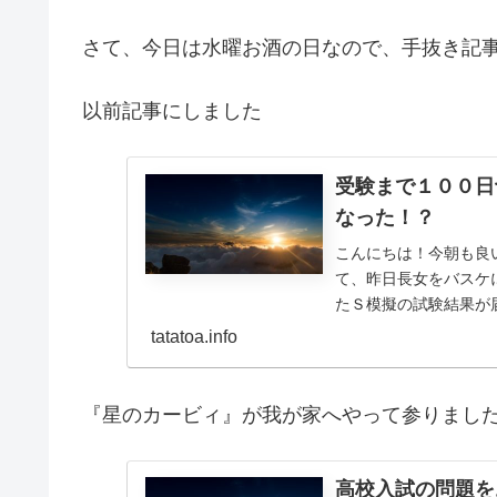
さて、今日は水曜お酒の日なので、手抜き記
以前記事にしました
受験まで１００日
なった！？
こんにちは！今朝も良
て、昨日長女をバスケ
たＳ模擬の試験結果が
表を見つめます。次男にと
tatatoa.info
『星のカービィ』が我が家へやって参りまし
高校入試の問題を