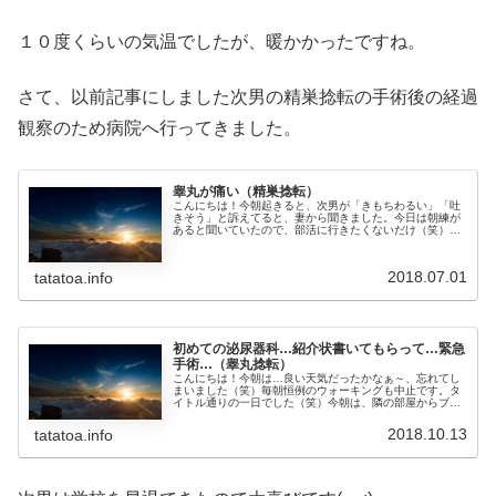
１０度くらいの気温でしたが、暖かかったですね。
さて、以前記事にしました次男の精巣捻転の手術後の経過
観察のため病院へ行ってきました。
睾丸が痛い（精巣捻転）
こんにちは！今朝起きると、次男が「きもちわるい」「吐
きそう」と訴えてると、妻から聞きました。今日は朝練が
あると聞いていたので、部活に行きたくないだけ（笑）か
と思っていたのですが、真剣に痛かったようです。『どこ
が痛いの？』って、聞くと、パンツ...
2018.07.01
tatatoa.info
初めての泌尿器科…紹介状書いてもらって…緊急
手術…（睾丸捻転）
こんにちは！今朝は…良い天気だったかなぁ～、忘れてし
まいました（笑）毎朝恒例のウォーキングも中止です。タ
イトル通りの一日でした（笑）今朝は、隣の部屋からブル
ブルとスマホの振動の音で起床です。。妻が起きていたの
ですが、スマホの目覚ましがそのま...
2018.10.13
tatatoa.info