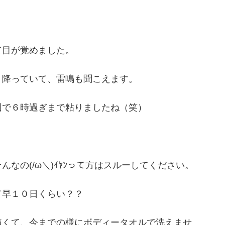
て目が覚めました。
く降っていて、雷鳴も聞こえます。
団で６時過ぎまで粘りましたね（笑）
なの(/ω＼)ｲﾔﾝって方はスルーしてください。
て早１０日くらい？？
痛くて、今までの様にボディータオルで洗えませ