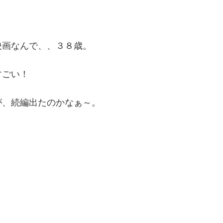
映画なんで、、３８歳。
すごい！
が、続編出たのかなぁ～。