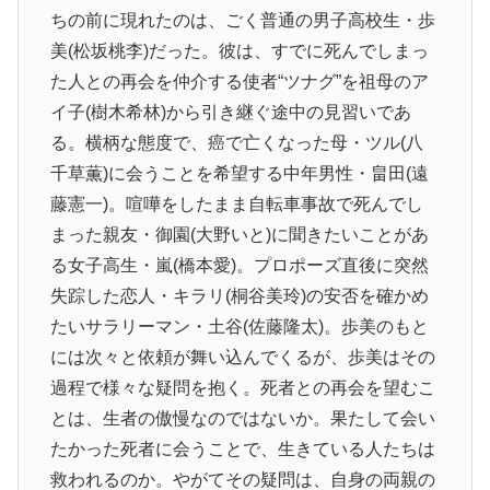
ちの前に現れたのは、ごく普通の男子高校生・歩
美(松坂桃李)だった。彼は、すでに死んでしまっ
た人との再会を仲介する使者“ツナグ”を祖母のア
イ子(樹木希林)から引き継ぐ途中の見習いであ
る。横柄な態度で、癌で亡くなった母・ツル(八
千草薫)に会うことを希望する中年男性・畠田(遠
藤憲一)。喧嘩をしたまま自転車事故で死んでし
まった親友・御園(大野いと)に聞きたいことがあ
る女子高生・嵐(橋本愛)。プロポーズ直後に突然
失踪した恋人・キラリ(桐谷美玲)の安否を確かめ
たいサラリーマン・土谷(佐藤隆太)。歩美のもと
には次々と依頼が舞い込んでくるが、歩美はその
過程で様々な疑問を抱く。死者との再会を望むこ
とは、生者の傲慢なのではないか。果たして会い
たかった死者に会うことで、生きている人たちは
救われるのか。やがてその疑問は、自身の両親の