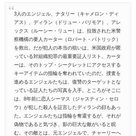
3人のエンジェル、ナタリー（キャメロン・ディ
アス）、ディラン（ドリュー・バリモア）、アレ
ックス（ルーシー・リュー）は、拉致された米警
察機構の要人カーター（ロバート・パトリック）
を救出。だが犯人の本当の狙いは、米国政府が匿
っている対組織犯罪の最重要証人リスト。カータ
ーは、そのトップ・シークレットにアクセスする
キーアイテムの指輪を奪われていたのだ。捜査を
進めるエンジェルたちは、復讐のターゲットとな
っている証人たちの写真を入手。ところがそこに
は、8年前に恋人シーマス（ジャスティン・セロ
ウ）が犯した殺人を証言したディランの顔もあっ
た。エンジェルたちは指輪を奪還するが、それが
偽物であると気づき、影の巨大な敵がいると睨
む。その敵とは、元エンジェルで、チャーリーへ