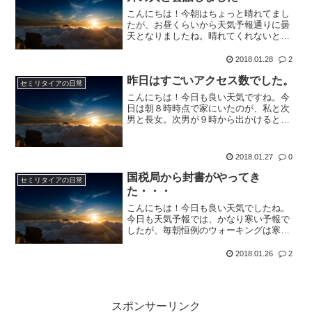
こんにちは！今朝はちょっと晴れてまし
たが、お昼くらいから天気予報通りに曇
天となりましたね。晴れてくれないと非
常に寒いです。月曜日に降った雪がまだ
道端にあります。それだけ寒いってこと
2018.01.28
2
ですよね。毎朝恒例のウォーキングは今
昨日はすごいアクセス数でした。
日はゆっくり９時から行き...
セミリタイアの日常
こんにちは！今日も良い天気ですね。今
日は朝８時時点で家にいたのが、私と次
男と長女。次男が９時から出かけるとい
うので、出かけてしまうとウォーキング
に行けなくなるので、今日は休日ですが
ちょっと早めに、毎朝恒例のウォーキン
2018.01.27
0
グに行きました。公園に着...
国税局から封書がやってき
セミリタイアの日常
た・・・
こんにちは！今日も良い天気でしたね。
今日も天気予報では、かなり寒い予報で
したが、毎朝恒例のウォーキングは寒い
って心に決めて出かけたので、昨日程寒
くはありませんでした。沿道にある池は
2018.01.26
2
昨日同様全面凍ってましたけどね。広場
にある遊具はどうやら今日...
スポンサーリンク