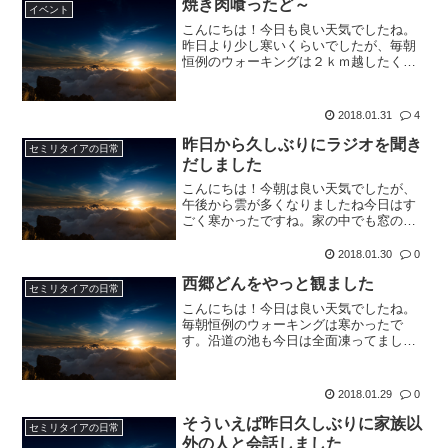
焼き肉喰ったど～
たね。また、沿道にあるホー...
イベント
こんにちは！今日も良い天気でしたね。
昨日より少し寒いくらいでしたが、毎朝
恒例のウォーキングは２ｋｍ越したくら
いから暖かくなりました。沿道の池は今
日は全く凍ってませんでした。不思議
だ。。先日高校生の男女ペアが朝から走
2018.01.31
4
っていてうらやましいと書い...
昨日から久しぶりにラジオを聞き
セミリタイアの日常
だしました
こんにちは！今朝は良い天気でしたが、
午後から雲が多くなりましたね今日はす
ごく寒かったですね。家の中でも窓の近
くだと冷気がすごい。。毎朝恒例のウォ
ーキングも非常に寒かったです。ただ、
2018.01.30
0
沿道の池が１割くらいしか凍ってなくて
西郷どんをやっと観ました
謎が深まるばかりです。タ...
セミリタイアの日常
こんにちは！今日は良い天気でしたね。
毎朝恒例のウォーキングは寒かったで
す。沿道の池も今日は全面凍ってまし
た。昨日も書きましたが、まだ、雪が残
ってるんですよね。先週の月曜日に降っ
たのに。。先週位から近所の高校生が朝
2018.01.29
0
練なのか２人（男の子と女の子...
そういえば昨日久しぶりに家族以
セミリタイアの日常
外の人と会話しました