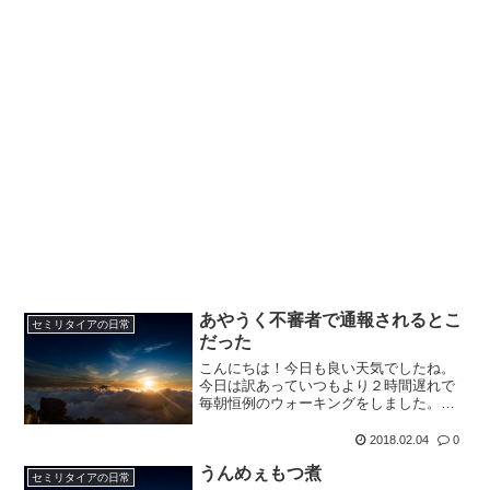
あやうく不審者で通報されるとこ
セミリタイアの日常
だった
こんにちは！今日も良い天気でしたね。
今日は訳あっていつもより２時間遅れで
毎朝恒例のウォーキングをしました。２
時間違うと全く違いますね。今日が暖か
かっただけなのかな。５００ｍも歩くと
2018.02.04
0
暑くなり、汗がにじみ出てきました。今
うんめぇもつ煮
日のタイトルはなんか物騒...
セミリタイアの日常