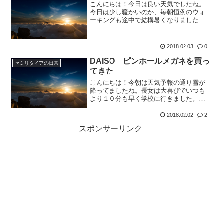
こんにちは！今日は良い天気でしたね。
今日は少し暖かいのか、毎朝恒例のウォ
ーキングも途中で結構暑くなりました。
昨日降った雪ももうほとんど消えてなく
なってましたね。昨日購入したピンホー
ルメガネ。早速子供たちの前でやってみ
2018.02.03
0
ました。長男：反応なし。...
DAISO ピンホールメガネを買っ
セミリタイアの日常
てきた
こんにちは！今朝は天気予報の通り雪が
降ってましたね。長女は大喜びでいつも
より１０分も早く学校に行きました。前
回の雪とは異なり道路にはそれほど積も
っていないようです。ベランダから見え
2018.02.02
2
る一戸建ての家の屋根は真っ白です。毎
スポンサーリンク
朝恒例のウォーキングは雪...