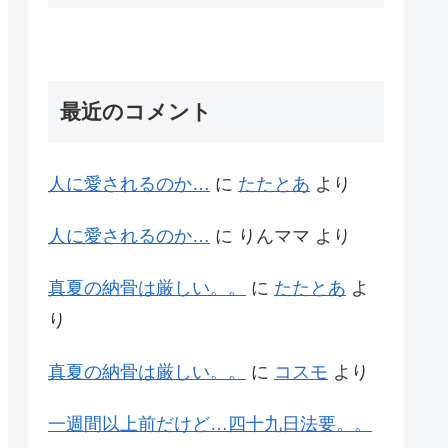
最近のコメント
人に愛されるのか…
に
たたとあ
より
人に愛されるのか…
に
りんママ
より
真夏の納骨は厳しい。。
に
たたとあ
よ
り
真夏の納骨は厳しい。。
に
コスモ
より
一週間以上前だけど…四十九日法要。。