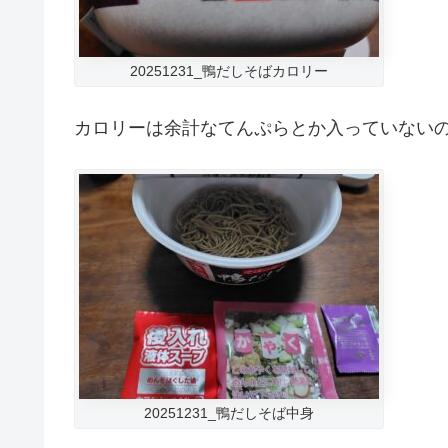
20251231_鴨だしそばカロリー
カロリーは余計なてんぷらとか入っていないので、
20251231_鴨だしそば中身