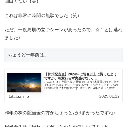
面白くない（笑）
これは非常に時間の無駄でした（笑）
ただ、一度鳥肌の立つシーンがあったので、☆１とは逃れ
ました♪
ちょうど一年前は…
【株式配当金】2024年は想像以上に貰ったよう
ですが、相変わらず実感がない。。
こんにちは！今日も良い天気でしょう♪水曜日なので、何か
よいおつまみをゲットできてるでしょうか！？こちらも21
日の帰宅後に予約投稿です♪さて、2024年に貰った株式配
当金の総額が判明しました♪意外に貰ってるなぁ～と思うの
ですが、時価評価との合...
2025.01.22
tatatoa.info
昨年の株の配当金の方がちょっとだけ多かったですね♪
配当金生活に憧れますが、なかなか厳しいですよね。。