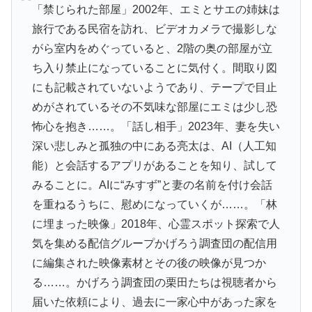
「禁じられた部屋」2002年、エミとサエの姉妹は
旅行である民宿を訪れ、ビデオカメラで撮影しな
がら室内をめぐっていると、2階の奥の部屋が立
ち入り禁止になっていることに気付く。間取り図
にも記載されていないようであり、テープで目止
めがされているその不気味な部屋にエミは少し恐
怖心を抱き……。「話し相手」2023年、妻を失い
深い悲しみと孤独の中にある亮太は、AI（人工知
能）と会話するアプリがあることを知り、試して
みることに。AIに“みすず”と妻の名前を付け会話
を重ねるうちに、慰めになっていくが……。「林
に埋まった映像」2018年、心霊スポット探索で人
気を集める配信グループかげろう調査団の配信用
に編集された映像素材とその後の映像が見つか
る……。かげろう調査団の栗田たちは視聴者から
届いた依頼により、過去に一家心中があった家を