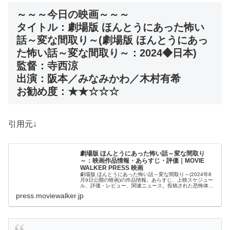
～～～今日の映画～～～
タイトル：劇場版 ほんとうにあった怖い
話～変な間取り～(劇場版 ほんとうにあっ
た怖い話～変な間取り～：2024◆日本)
監督：寺西涼
出演：阪本／みなみかわ／木村有希
お勧め度：★★☆☆☆
引用元↓
劇場版 ほんとうにあった怖い話～変な間取り
～：映画作品情報・あらすじ・評価｜MOVIE
WALKER PRESS 映画
劇場版 ほんとうにあった怖い話～変な間取り～(2024年8
月9日公開の映画)の作品情報。あらすじ、上映スケジュー
ル、評価・レビュー、関連ニュース。投稿された恐怖体験
を再現ドラマ化するホラーシリーズの劇場版。若い姉妹が
press.moviewalker.jp
旅行で訪れた民宿に立ち入...