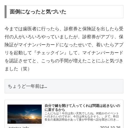
面倒になったと気づいた
今までは歯医者に行ったら、診察券と保険証を出したら受
付の人がいろいろやっていましたが、診察券がアプリ、保
険証がマイナンバーカードになったせいで、着いたらアプ
リを起動して『チェックイン』して、マイナンバーカード
を認証させてと、こっちの手間が増えたことにふと気づき
ました（笑）
ちょうど一年前は…
自分で鍵を開けて入ってくれば問題は起きないの
に楽するから
こんにちは！今日は良い天気でしたね。何処かのイベント
へ行きたいのですが、今日は何もなさそう。。さて、昨日
長女の進路説明会があって妻が中学校へ話を聞きに行きま
した。３年生の親子で高校受験について話を聞いたようで
す。それによると、長男・次男の時...
2024.10.26
tatatoa.info