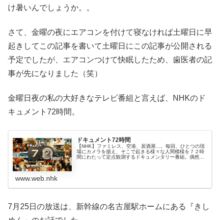
け暑いんでしょうか。。
さて、金曜の夜にエアコンを付けて寝なければ土曜日に早
起きしてこの記事を書いて土曜日にこの記事が公開される
予定でしたが、エアコンつけて快眠したため、歯医者の記
事が先になりました（笑）
金曜日夜の私の大好きなテレビ番組と言えば、NHKのド
キュメント72時間。
ドキュメント72時間
【NHK】ファミレス、空港、居酒屋…。毎回、ひとつの現
場にカメラを据え、そこで起きる様々な人間模様を７２時
間にわたって定点観測するドキュメンタリー番組。偶然出
会った人たちの話に耳を傾け、“今”という時代を切り取り
ます。
www.web.nhk
7月25日の放送は、新幹線の名古屋駅ホームにある『きし