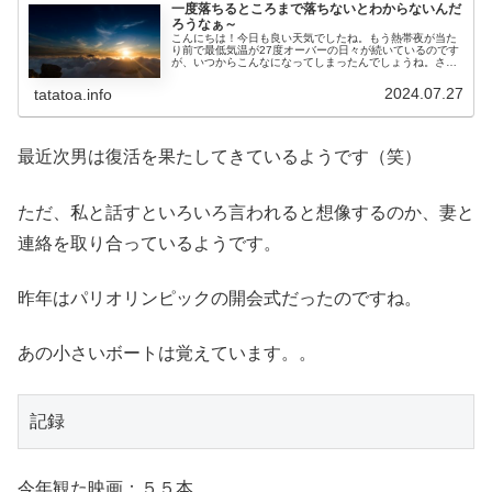
一度落ちるところまで落ちないとわからないんだ
ろうなぁ～
こんにちは！今日も良い天気でしたね。もう熱帯夜が当た
り前で最低気温が27度オーバーの日々が続いているのです
が、いつからこんなになってしまったんでしょうね。さ
て、昨夜、長女が塾から帰宅すると慌てた様子で報告しま
す。『玄関前に次男がいてビビった...
2024.07.27
tatatoa.info
最近次男は復活を果たしてきているようです（笑）
ただ、私と話すといろいろ言われると想像するのか、妻と
連絡を取り合っているようです。
昨年はパリオリンピックの開会式だったのですね。
あの小さいボートは覚えています。。
記録
今年観た映画：５５本