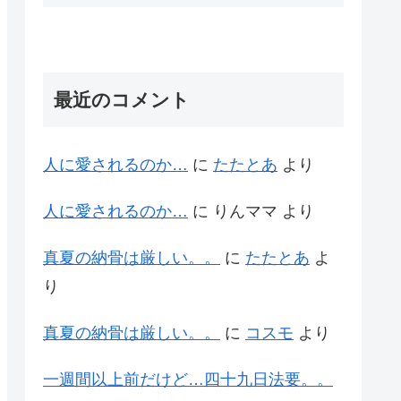
最近のコメント
人に愛されるのか…
に
たたとあ
より
人に愛されるのか…
に
りんママ
より
真夏の納骨は厳しい。。
に
たたとあ
よ
り
真夏の納骨は厳しい。。
に
コスモ
より
一週間以上前だけど…四十九日法要。。