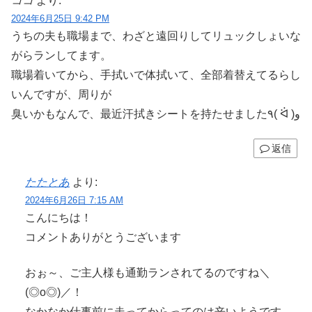
ココ
より:
2024年6月25日 9:42 PM
うちの夫も職場まで、わざと遠回りしてリュックしょいな
がらランしてます。
職場着いてから、手拭いで体拭いて、全部着替えてるらし
いんですが、周りが
臭いかもなんで、最近汗拭きシートを持たせました٩( ᐛ )و
返信
たたとあ
より:
2024年6月26日 7:15 AM
こんにちは！
コメントありがとうございます
おぉ～、ご主人様も通勤ランされてるのですね＼
(◎o◎)／！
なかなか仕事前に走ってからってのは辛いようです