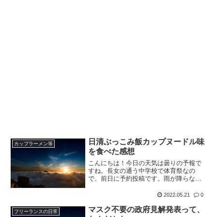
日清ぶっこみ飯カップヌードル味
カップラーメン等
を食べた感想
こんにちは！今日の天気は曇りの予報で
すね。長女の通う中学校で体育祭なの
で、前日に予約投稿です。雨が降らなけ
ればよいな。。さて、楽天期間限定ポイ
ントで食べてみたいけど、お金を払って
2022.05.21
0
まではどうかと思うものを買って食べる
マスク不要の政府見解発表って、
コーナーです♪今回は、こち...
フリーランスの日常