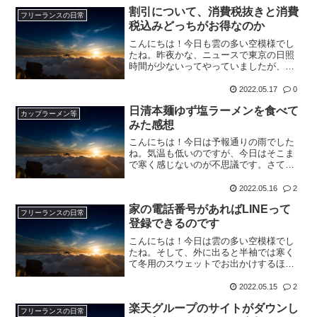
希望を伝えてきたので警戒していたので
割引について、消費税抜きと消費
フリーランスの日常
すが、今日は家に何か食...
税込みどっちがお得なのか
こんにちは！今日も雲の多い空模様でし
たね。昨夜かな、ニュースで東京の日照
時間が少ないってやっていましたが、五
月晴れとは程遠い天気が続いています
ね。さて、先日新しいお店がオープンし
2022.05.17
0
たと言うので、探検に行って参りました♪
日清本麺ゆず塩ラーメンを食べて
そのお店の広告は我が家に...
カップラーメン等
みた感想
こんにちは！今日は予報通りの雨でした
ね。気温も低いのですが、今日はそこま
で寒く感じないのが不思議です。さて、
楽天期間限定ポイントで購入した高級ラ
ーメンシリーズです♪こちら、以前、この
2022.05.16
2
ような記事を書いてから、新しく発売さ
家の電話番号があればLINEって
れた味ですね。何気に↑...
フリーランスの日常
登録できるのです
こんにちは！今日は雲の多い空模様でし
たね。そして、外に出ると半袖では寒く
て冬用のスウェットでお出かけするほど
寒かったです。。さて、先日購入したタ
ブレット。目的はスタディーサプリと
2022.05.15
2
LINEだったのですが、LINEって電話番号
楽天グループのサイトがダウンし
がないと使えないで...
フリーランスの日常