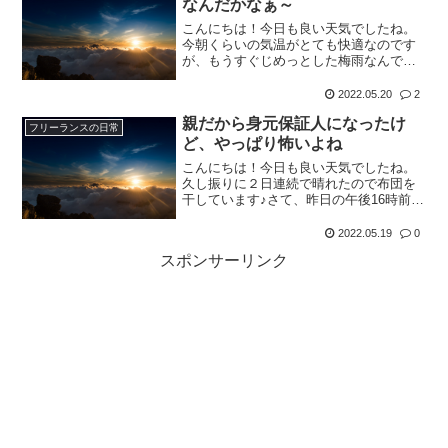
なんだかなぁ～
こんにちは！今日も良い天気でしたね。
今朝くらいの気温がとても快適なのです
が、もうすぐじめっとした梅雨なんです
よね。。さて、今朝こんなニュースがあ
りました。政府の見解では、周囲の人と
2022.05.20
2
の距離が十分にとれる散歩や自転車での
親だから身元保証人になったけ
移動中は外すことは可能だ...
フリーランスの日常
ど、やっぱり怖いよね
こんにちは！今日も良い天気でしたね。
久し振りに２日連続で晴れたので布団を
干しています♪さて、昨日の午後16時前に
スマホが鳴ります。見ると次男からの電
話で、出てみると『身元保証書が間違っ
2022.05.19
0
てるんだって』と意味不明な事を言って
スポンサーリンク
きます。そうです、先...