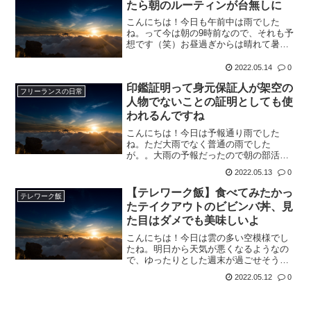
たら朝のルーティンが台無しに
こんにちは！今日も午前中は雨でした
ね。って今は朝の9時前なので、それも予
想です（笑）お昼過ぎからは晴れて暑く
なるようなので、ちょっと期待♪さて、私
には朝のルーティンがあります。ご飯食
2022.05.14
0
べて身支度して…からの、スマホで『楽
印鑑証明って身元保証人が架空の
天市場』のアプリを使っ...
フリーランスの日常
人物でないことの証明としても使
われるんですね
こんにちは！今日は予報通り雨でした
ね。ただ大雨でなく普通の雨でした
が。。大雨の予報だったので朝の部活が
中止ですという連絡が来ましたが、最近
2022.05.13
0
は優しいですね。。さて、マイナンバー
カード持ってますか！？昨年かな、5000
【テレワーク飯】食べてみたかっ
テレワーク飯
円貰えるって言うので、貰え...
たテイクアウトのビビンバ丼、見
た目はダメでも美味しいよ
こんにちは！今日は雲の多い空模様でし
たね。明日から天気が悪くなるようなの
で、ゆったりとした週末が過ごせそうで
すね。さて、先週の週末、妻がパートに
2022.05.12
0
行ったため、昨日はお休みでした。する
と、休みだと何かを期待しているようで
す（笑）私的には、妻が休...