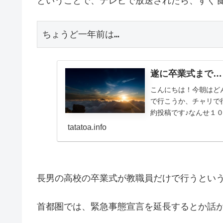
ということで、テレビで放送されたら、すぐ食
ちょうど一年前は…
遂に卒業式まで…
こんにちは！今朝はど
で行こうか、チャリで
約投稿です♪なんせ１０
も今、C日程の...
tatatoa.info
長男の高校の卒業式が教職員だけで行うという通
首都圏では、緊急事態宣言を延長するとか話