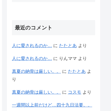
最近のコメント
人に愛されるのか…
に
たたとあ
より
人に愛されるのか…
に
りんママ
より
真夏の納骨は厳しい。。
に
たたとあ
よ
り
真夏の納骨は厳しい。。
に
コスモ
より
一週間以上前だけど…四十九日法要。。