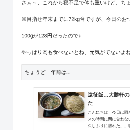
さぁ～、これから寝不足で体も重いけど、ちょ
※目指せ年末までに72kg台ですが、今日の
100gが128円だったので♪
やっぱり肉も食べないとね、元気がでないよね
ちょうど一年前は…
遠征飯…大勝軒の
た
こんにちは！今日は雨
スの時間に間に合わな
久しぶりに濡れた。。