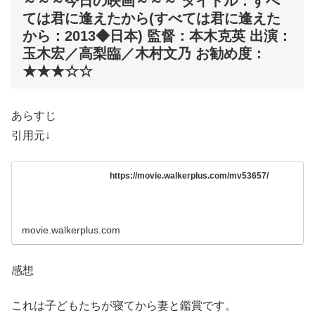
～～～今日の映画～～～ タイトル：すべ
ては君に逢えたから(すべては君に逢えた
から：2013◆日本) 監督：本木克英 出演：
玉木宏／高梨臨／木村文乃 お勧め度：
★★★☆☆
あらすじ
引用元↓
https://movie.walkerplus.com/mv53657/
movie.walkerplus.com
感想
これは子どもたちが寝てから妻と鑑賞です。