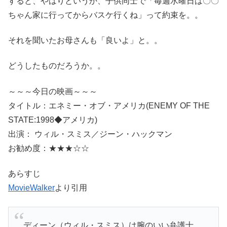
すると、やはりというか、子供同士で「毎週水曜日は〇〇
ちゃん家に行ってからバスケ行くね」って約束を。。
それを聞いたお母さんも「良いよ」と。。
どうしたものだろうか。。
～～～今日の映画～～～
タイトル：エネミー・オブ・アメリカ(ENEMY OF THE
STATE:1998◆アメリカ)
出演： ウィル・スミス／ジーン・ハックマン
お勧め度：★★★☆☆
あらすじ
MovieWalker
より引用
ディーン（ウィル・スミス）は腕のいい弁護士。