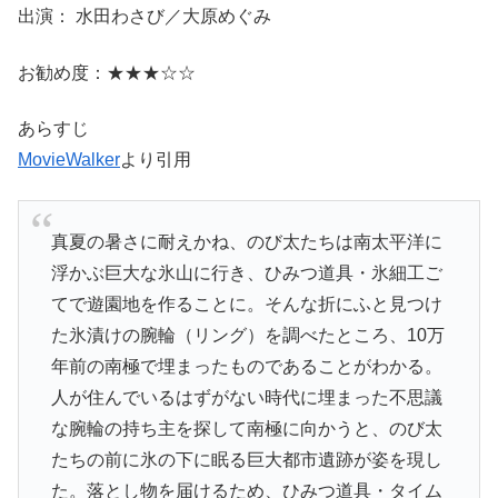
出演： 水田わさび／大原めぐみ
お勧め度：★★★☆☆
あらすじ
MovieWalker
より引用
真夏の暑さに耐えかね、のび太たちは南太平洋に
浮かぶ巨大な氷山に行き、ひみつ道具・氷細工ご
てで遊園地を作ることに。そんな折にふと見つけ
た氷漬けの腕輪（リング）を調べたところ、10万
年前の南極で埋まったものであることがわかる。
人が住んでいるはずがない時代に埋まった不思議
な腕輪の持ち主を探して南極に向かうと、のび太
たちの前に氷の下に眠る巨大都市遺跡が姿を現し
た。落とし物を届けるため、ひみつ道具・タイム